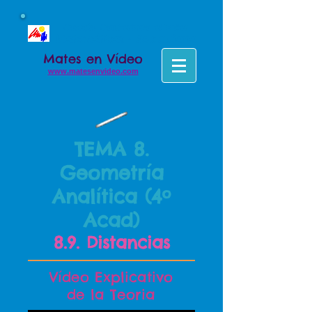
Colegio Concertado el Taller
Matemáticas - Secundaria
Mates en Vídeo
www.matesenvideo.com
TEMA 8.
Geometría
Analítica (4º
Acad)
8.9. Distancias
Vídeo Explicativo
de la Teoria