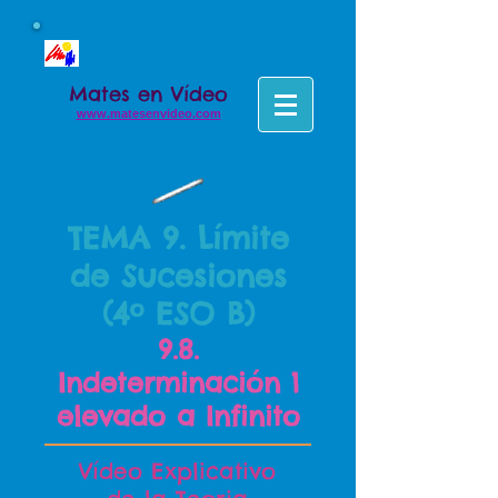
Colegio Concertado el Taller
Matemáticas - Secundaria
Mates en Vídeo
www.matesenvideo.com
TEMA 9. Límite
de Sucesiones
(4º ESO B)
9.8.
Indeterminación 1
elevado a Infinito
Vídeo Explicativo