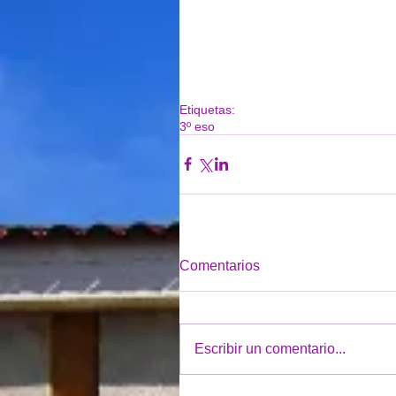
Etiquetas:
3º eso
Comentarios
Escribir un comentario...