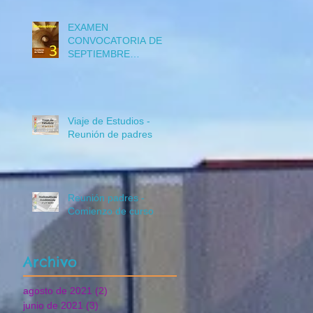
EXAMEN
CONVOCATORIA DE
SEPTIEMBRE
Matemáticas 3º ESO
CURSO 2018-19
Viaje de Estudios -
Reunión de padres
Reunión padres -
Comienzo de curso
Archivo
agosto de 2021
(2)
2 entradas
junio de 2021
(3)
3 entradas