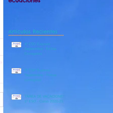
ecuaciones
Septiembre 4º B
Artículos Recientes
4º ESO Examen
Septiembre - Fichas
Corregidas
3º ESO Examen
Septiembre - Fichas
corregidas
TAREA DE VACACIONES
1º ESO - Curso 2020-21