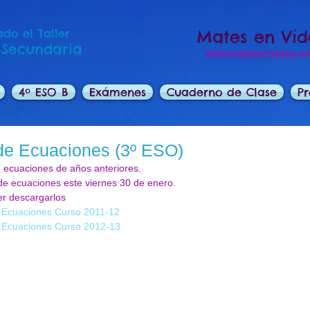
do el Taller
Mates en Ví
 Secundaria
www.matesenvideo.c
4º ESO B
Exámenes
Cuaderno de Clase
Pr
de Ecuaciones (3º ESO)
 ecuaciones de años anteriores. 
 ecuaciones este viernes 30 de enero. 
r descargarlos  
 Ecuaciones Curso 2011-12
 Ecuaciones Curso 2012-13