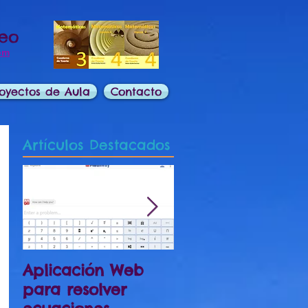
deo
om
oyectos de Aula
Contacto
Artículos Destacados
Aplicación Web
Preparación
para resolver
Examen