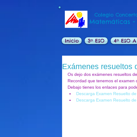
Colegio Concerta
Matemáticas -
Inicio
3º ESO
4º ESO A
Exámenes resueltos 
Os dejo dos exámenes resueltos de
Recordad que tenemos el examen de
Debajo tienes los enlaces para pode
Descarga Examen Resuelto de
Descarga Examen Resuelto de