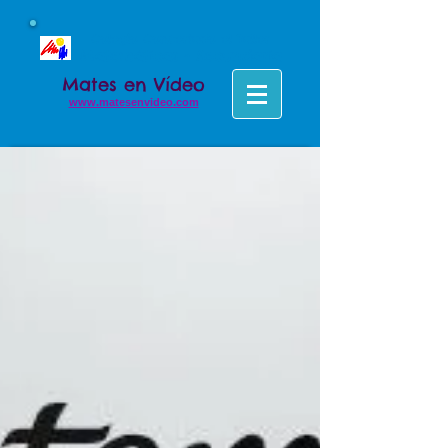
Colegio Concertado el Taller
Matemáticas - Secundaria
Mates en Vídeo
www.matesenvideo.com