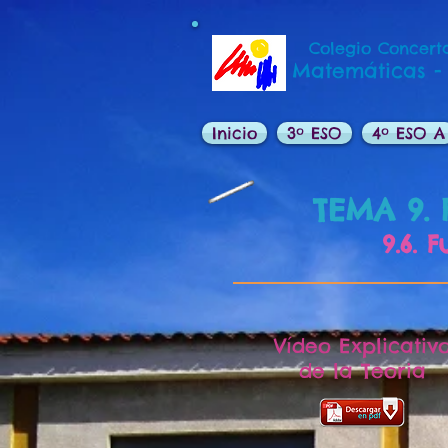
Colegio Concerta
Matemáticas -
Inicio
3º ESO
4º ESO A
TEMA 9. 
9.6. 
Vídeo Explicativ
de la Teoria