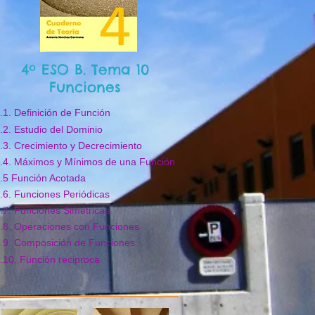
4º ESO B. Tema 10
Funciones
.1. Definición de Función
.2. Estudio del Dominio
.3. Crecimiento y Decrecimiento
.4. Máximos y Mínimos de una Función
.5 Función Acotada
.6. Funciones Periódicas
.7. Funciones Simétricas
.8. Operaciones con Funciones
.9. Composición de Funciones
.10. Función reciproca