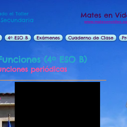
do el Taller
Mates en Ví
 Secundaria
www.matesenvideo.c
4º ESO B
Exámenes
Cuaderno de Clase
Pr
Funciones (4º ESO B)
Funciones periódicas
o