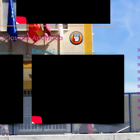
cicios del Apartado
9
 1
Ejercicio 2
9
9
9
9
9
9
9
9
9