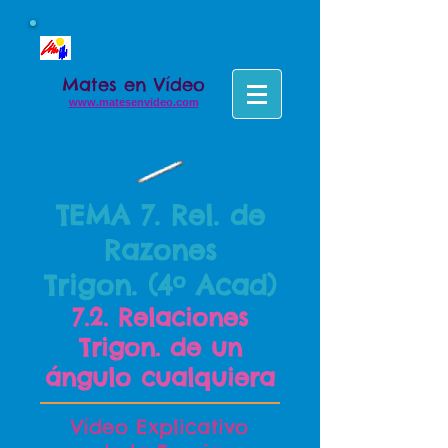
Colegio Concertado el Taller
Matemáticas - Secundaria
Mates en Vídeo
www.matesenvideo.com
TEMA 7. Rel. de
Razones
Trigon.
(4º Acad)
7.2. Relaciones
Trigon. de un
ángulo cualquiera
Vídeo Explicativo