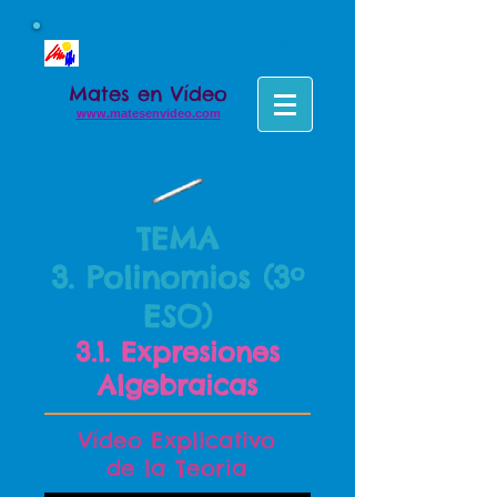
Colegio Concertado el Taller
Matemáticas - Secundaria
Mates en Vídeo
www.matesenvideo.com
TEMA
3.
Polinomios (3º
ESO)
3.1. Expresiones
Algebraicas
Vídeo Explicativo
de la Teoria