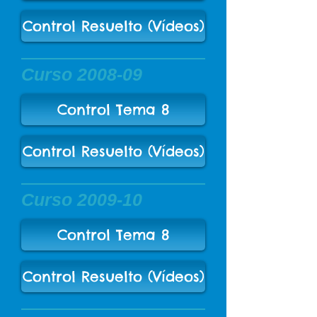
Control Resuelto (Vídeos)
Curso 2008-09
Control Tema 8
Control Resuelto (Vídeos)
Curso 2009-10
Control Tema 8
Control Resuelto (Vídeos)