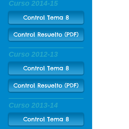
Curso 2014-15
Control Tema 8
Control Resuelto (PDF)
Curso 2012-13
Control Tema 8
Control Resuelto (PDF)
Curso 2013-14
Control Tema 8