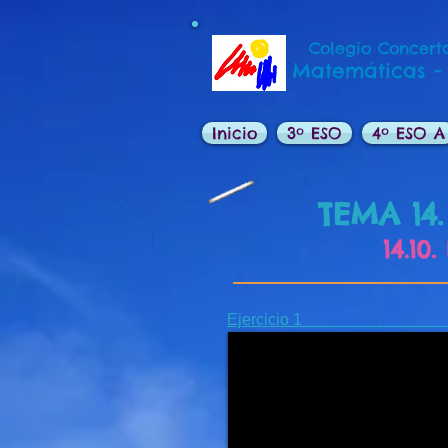
Colegio Concerta
Matemáticas -
Inicio
3º ESO
4º ESO A
TEMA 14.
14.10
Ejercici