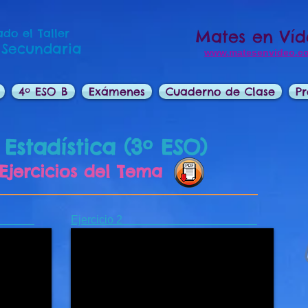
do el Taller
Mates en Ví
 Secundaria
www.matesenvideo.c
4º ESO B
Exámenes
Cuaderno de Clase
Pr
 Estadística
(3º ESO)
. Ejercicios del Tema
o 1
Ejercicio 2