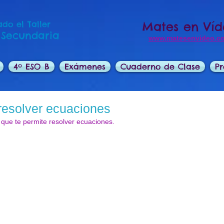
do el Taller
Mates en Ví
 Secundaria
www.matesenvideo.c
4º ESO B
Exámenes
Cuaderno de Clase
Pr
resolver ecuaciones
 que te permite resolver ecuaciones.