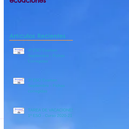
ecuaciones
Septiembre 4º B
Artículos Recientes
4º ESO Examen
Septiembre - Fichas
Corregidas
3º ESO Examen
Septiembre - Fichas
corregidas
TAREA DE VACACIONES
1º ESO - Curso 2020-21