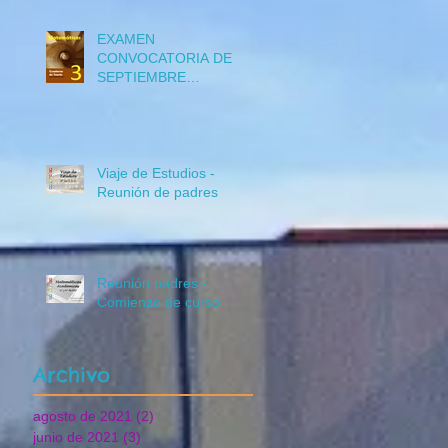
EXAMEN
CONVOCATORIA DE
SEPTIEMBRE
Matemáticas 3º ESO
CURSO 2018-19
Viaje de Estudios -
Reunión de padres
Reunión padres -
Comienzo de curso
Archivo
agosto de 2021
(2)
2 entradas
junio de 2021
(3)
3 entradas