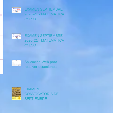
EXAMEN SEPTIEMBRE
2020-21 - MATEMÁTICAS
3º ESO
EXAMEN SEPTIEMBRE
2020-21 - MATEMÁTICAS
4º ESO
Aplicación Web para
resolver ecuaciones
EXAMEN
CONVOCATORIA DE
SEPTIEMBRE
Matemáticas 4º ESO
CURSO 2018-19