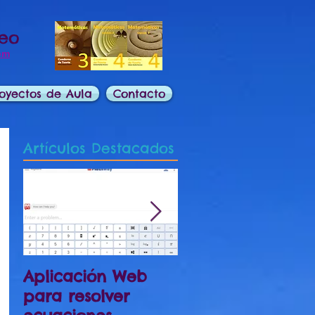
deo
om
oyectos de Aula
Contacto
Artículos Destacados
Aplicación Web
Preparación
para resolver
Examen